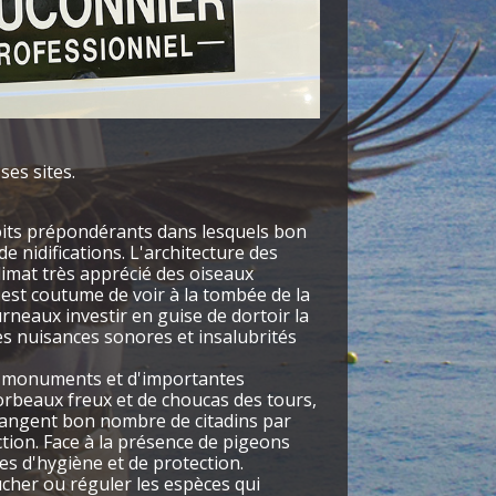
ses sites.
roits prépondérants dans lesquels bon
e nidifications. L'architecture des
limat très apprécié des oiseaux
l est coutume de voir à la tombée de la
rneaux investir en guise de dortoir la
es nuisances sonores et insalubrités
s monuments et d'importantes
corbeaux freux et de choucas des tours,
érangent bon nombre de citadins par
tion. Face à la présence de pigeons
es d'hygiène et de protection.
cher ou réguler les espèces qui