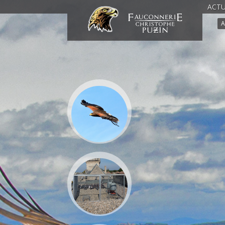
ACTU
A