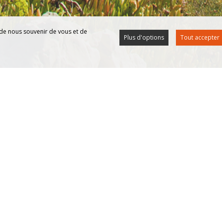
 de nous souvenir de vous et de
Plus d'options
Tout accepter
ialiste en capture,
 site, événementiels avec rapaces
i