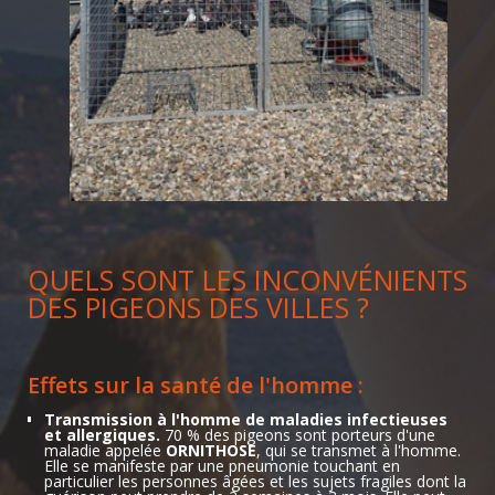
QUELS SONT LES INCONVÉNIENTS
DES PIGEONS DES VILLES ?
Effets sur la santé de l'homme :
Transmission à l'homme de maladies infectieuses
et allergiques.
70 % des pigeons sont porteurs d'une
maladie appelée
ORNITHOSE
, qui se transmet à l'homme.
Elle se manifeste par une pneumonie touchant en
particulier les personnes âgées et les sujets fragiles dont la