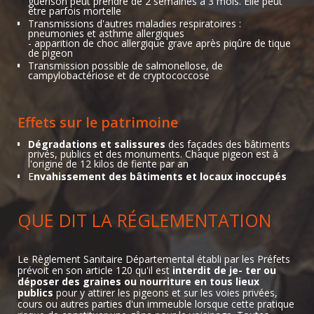
guérison peut prendre de 2 semaines à 3 mois. Elle peut
être parfois mortelle
Transmissions d'autres maladies respiratoires :
pneumonies et asthme allergiques
- apparition de choc allergique grave après piqûre de tique
de pigeon
Transmission possible de salmonellose, de
campylobactériose et de cryptococcose
Effets sur le patrimoine
Dégradations et salissures
des façades des bâtiments
privés, publics et des monuments. Chaque pigeon est à
l'origine de 12 kilos de fiente par an
E
nvahissement des bâtiments et locaux inoccupés
QUE DIT LA RÉGLEMENTATION
Le Règlement Sanitaire Départemental établi par les Préfets
prévoit en son article 120 qu'il est
interdit de je- ter ou
déposer des graines ou nourriture en tous lieux
publics
pour y attirer les pigeons et sur les voies privées,
cours ou autres parties d'un immeuble lorsque cette pratique